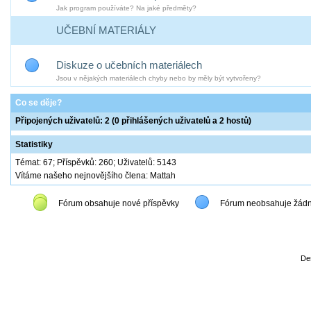
Jak program používáte? Na jaké předměty?
UČEBNÍ MATERIÁLY
Diskuze o učebních materiálech
Jsou v nějakých materiálech chyby nebo by měly být vytvořeny?
Co se děje?
Připojených uživatelů: 2 (0 přihlášených uživatelů a 2 hostů)
Statistiky
Témat: 67; Příspěvků: 260; Uživatelů: 5143
Vítáme našeho nejnovějšího člena: Mattah
Fórum obsahuje nové příspěvky
Fórum neobsahuje žádn
De