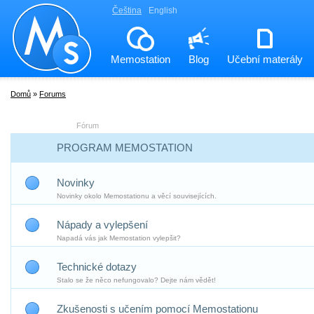
Čeština
English
Memostation
Blog
Učební materály
Domů
»
Forums
Fórum
PROGRAM MEMOSTATION
Novinky
Novinky okolo Memostationu a věcí souvisejících.
Nápady a vylepšení
Napadá vás jak Memostation vylepšit?
Technické dotazy
Stalo se že něco nefungovalo? Dejte nám vědět!
Zkušenosti s učením pomocí Memostationu