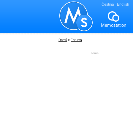
Čeština
English
Memostation
Domů
»
Forums
Téma