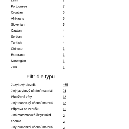
Latin
7
Portuguese
7
Croatian
6
Afrikaans
5
Slovenian
5
Catalan
4
Serbian
4
Turkish
4
Chinese
1
Esperanto
1
Norwegian
1
Zulu
1
Filtr dle typu
Jazykový slovník
465
Jiný jazykový učební materiál
21
Přeložené věty
13
Jiný technický učební materiál
13
Příprava na zkoušku
12
Jiná matematická či fyzikální
8
chemie
6
Jiný humanitní učební materiál
5