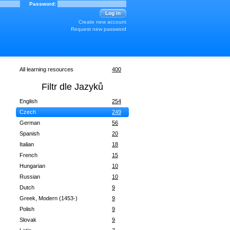
All learning resources
400
Filtr dle Jazyků
English
254
Czech
249
German
56
Spanish
20
Italian
18
French
15
Hungarian
10
Russian
10
Dutch
9
Greek, Modern (1453-)
9
Polish
9
Slovak
9